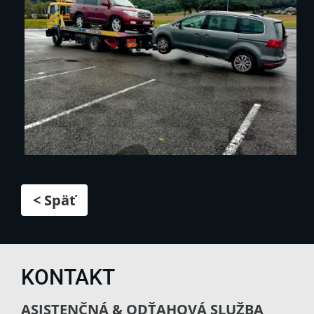
< Späť
KONTAKT
ASISTENČNÁ & ODŤAHOVÁ SLUŽBA