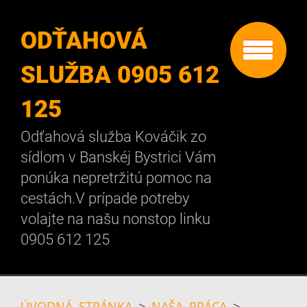
ODŤAHOVÁ
SLUŽBA 0905 612
125
Odťahová služba Kováčik zo
sídlom v Banskéj Bystrici Vám
ponúka nepretržitú pomoc na
cestách.V prípade potreby
volajte na našu nonstop linku
0905 612 125
ÚVODNÁ STRÁNKA
>
NAŠA PRÁCA
>