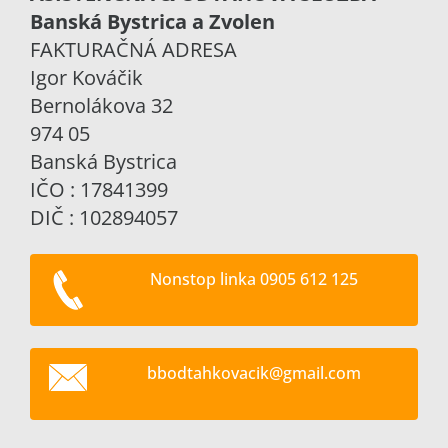
Banská Bystrica a Zvolen
FAKTURAČNÁ ADRESA
Igor Kováčik
Bernolákova 32
974 05
Banská Bystrica
IČO : 17841399
DIČ : 102894057
Nonstop linka 0905 612 125
bbodtahk
ovacik@g
mail.com