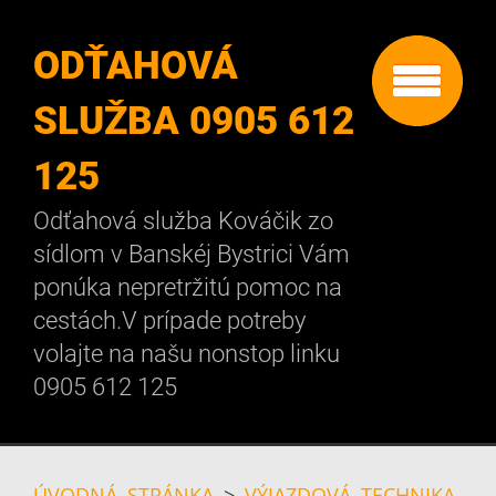
ODŤAHOVÁ
SLUŽBA 0905 612
125
Odťahová služba Kováčik zo
sídlom v Banskéj Bystrici Vám
ponúka nepretržitú pomoc na
cestách.V prípade potreby
volajte na našu nonstop linku
0905 612 125
ÚVODNÁ STRÁNKA
>
VÝJAZDOVÁ TECHNIKA