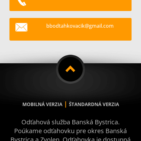
bbodtahk
ovacik@g
mail.com
|
MOBILNÁ VERZIA
ŠTANDARDNÁ VERZIA
Odťahová služba Banská Bystrica.
Poúkame odťahovku pre okres Banská
Bystrica a Zvolen. Odťahovka je dostupná