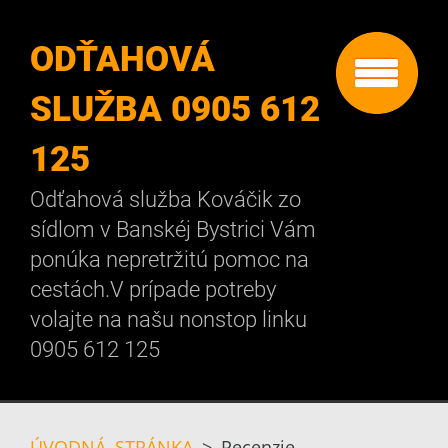
ODŤAHOVÁ
SLUŽBA 0905 612
125
Odťahová služba Kováčik zo
sídlom v Banskéj Bystrici Vám
ponúka nepretržitú pomoc na
cestách.V prípade potreby
volajte na našu nonstop linku
0905 612 125
ÚVODNÁ STRÁNKA
>
Recenzie