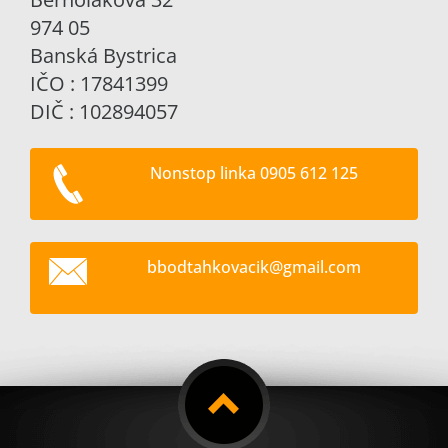
974 05
Banská Bystrica
IČO : 17841399
DIČ : 102894057
Nonstop linka 0905 612 125
bbodtahk
ovacik@g
mail.com