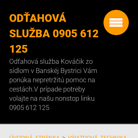
ODŤAHOVÁ
SLUŽBA 0905 612
125
Odťahová služba Kováčik zo
sídlom v Banskéj Bystrici Vám
ponúka nepretržitú pomoc na
cestách.V prípade potreby
volajte na našu nonstop linku
0905 612 125
ÚVODNÁ STRÁNKA
>
VÝJAZDOVÁ TECHNIKA