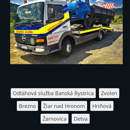
Štítky
:
Odťahová služba Banská Bystrica
Zvolen
Brezno
Žiar nad Hronom
Hriňová
Žarnovica
Detva