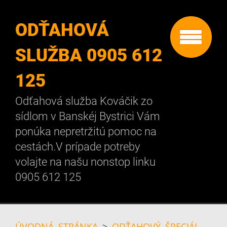
ODŤAHOVÁ
SLUŽBA 0905 612
125
Odťahová služba Kováčik zo
sídlom v Banskéj Bystrici Vám
ponúka nepretržitú pomoc na
cestách.V prípade potreby
volajte na našu nonstop linku
0905 612 125
ÚVODNÁ STRÁNKA
>
ODŤAHOVÝ ŠPECIÁL