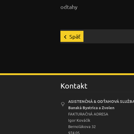
odtahy
Späť
Kontakt
ASISTENČNÁ & ODŤAHOVÁ SLUŽB
Banská Bystrica a Zvolen
FAKTURAČNÁ ADRESA
Igor Kováčik
Bernolákova 32
974 05